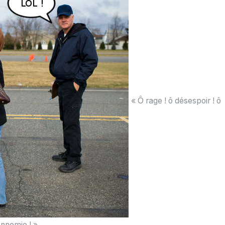
« Ô rage ! ô désespoir ! ô
nnemie ! »