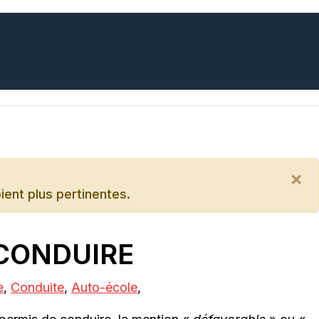
×
oient plus pertinentes.
 CONDUIRE
e
,
Conduite
,
Auto-école
,