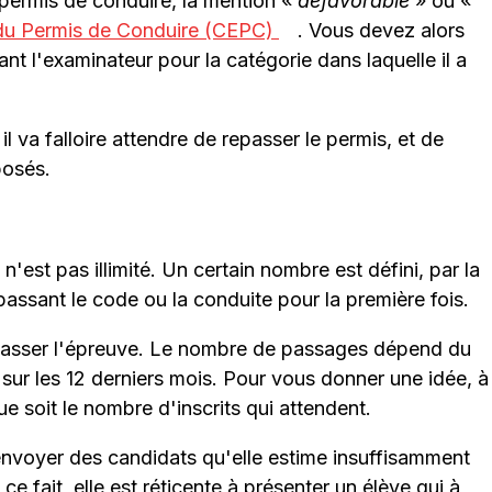
ermis de conduire, la mention «
défavorable
» ou «
 du Permis de Conduire (CEPC)
. Vous devez alors
 l'examinateur pour la catégorie dans laquelle il a
l va falloire attendre de repasser le permis, et de
posés.
n
est pas illimité. Un certain nombre est défini, par la
passant le code ou la conduite pour la première fois.
 passer l'épreuve. Le nombre de passages dépend du
sur les 12 derniers mois. Pour vous donner une idée, à
ue soit le nombre d'inscrits qui attendent.
à envoyer des candidats qu'elle estime insuffisamment
ce fait, elle est réticente à présenter un élève qui à