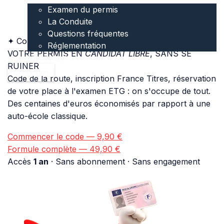
Examen du permis
La Conduite
Questions fréquentes
✦ Conforme à l'examen ETG 2026
Réglementation
VOTRE PERMIS EN
CANDIDAT LIBRE
, SANS SE
Inscription
RUINER
Connexion
Code de la route, inscription France Titres, réservation
de votre place à l'examen ETG : on s'occupe de tout.
Des centaines d'euros économisés par rapport à une
auto-école classique.
Commencer le code — 9,90 €
Formule complète — 49,90 €
Accès
1 an
· Sans abonnement · Sans engagement