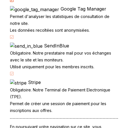
(intérieur, extérieur, premiers secours).
Google Tag Manager
Prêt à décrocher votre code ?
Permet d'analyser les statistiques de consultation de
notre site.
Des milliers de candidats libres réussissent leur
Les données recoltées sont anonymisées.
examen avec CandidatLibre.net. Commencez dès
aujourd'hui.
SendInBlue
Je m'inscris — 9,90 €
Obligatoire. Notre prestataire mail pour vos échanges
Formule complète — 49,90 €
avec le site et les moniteurs.
Utilisé uniquement pour les membres inscrits.
Accueil
Code de la route
Stripe
Obligatoire. Notre Terminal de Paiement Electronique
Partenaires
(TPE).
Permis à points
Permet de créer une session de paiement pour les
CandidatLibre.net
inscriptions aux offres.
Conditions générales
Contact
En poursuivant votre navigation sur ce site, vous