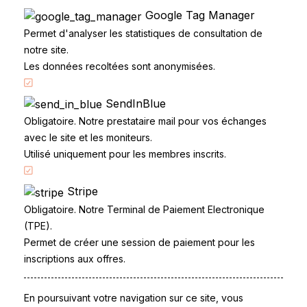
Google Tag Manager
ARTICLE 12 : Acceptation
Permet d'analyser les statistiques de consultation de
Vous déclarez avoir pris connaissance des clauses du
notre site.
présent contrat et vous vous engagez à respecter ses
Les données recoltées sont anonymisées.
termes et conditions.
SendInBlue
Ces informations sont confidentielles. Vous disposez d'un droit d'accès, de modification, de
rectification et de suppression des données qui vous concernent (art. 34 de la loi
Obligatoire. Notre prestataire mail pour vos échanges
"Informatique et Libertés"). Pour l'exercer, adressez vous à permis.candidat.libre@gmail.com
avec le site et les moniteurs.
Utilisé uniquement pour les membres inscrits.
Accueil
Code de la route
Stripe
Obligatoire. Notre Terminal de Paiement Electronique
Partenaires
(TPE).
Permis à points
Permet de créer une session de paiement pour les
CandidatLibre.net
inscriptions aux offres.
Conditions générales
Contact
En poursuivant votre navigation sur ce site, vous
Le Permis