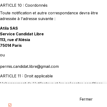
ARTICLE 10 : Coordonnés
Toute notification et autre correspondance devra être
adressée à l'adresse suivante :
Atila SAS
Service Candidat Libre
113, rue d'Alésia
75014 Paris
ou
permis.candidat.libre@gmail.com
ARTICLE 11 : Droit applicable
L'abonnement de L'utilisateur et les présentes conditions
générales seront régies par le droit français. Toute
contestation relative à l'interprétation, la validité et/ou
Fermer
l'exécution des présentes relèvera de la compétence
exclusive des juridictions de Troyes.