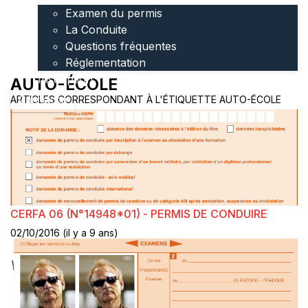
Examen du permis
La Conduite
Questions fréquentes
Réglementation
Inscription
AUTO-ÉCOLE
ARTICLES CORRESPONDANT À L'ÉTIQUETTE AUTO-ÉCOLE
Connexion
CERFA 06 (N°14948*01) - PERMIS DE CONDUIRE
02/10/2016 (il y a 9 ans)