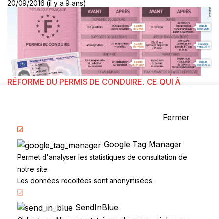
20/09/2016 (il y a 9 ans)
RÉFORME DU PERMIS DE CONDUIRE, CE QUI À
CHANGÉ EN 2016
10/08/2016 (il y a 9 ans)
Catégories
Fermer
La Conduite
Examen du permis
Google Tag Manager
Questions fréquentes
Permet d'analyser les statistiques de consultation de
Réglementation
notre site.
Les données recoltées sont anonymisées.
SendInBlue