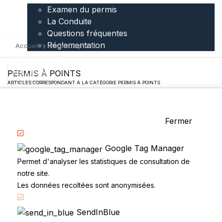
Examen du permis
La Conduite
Questions fréquentes
Réglementation
Accueil
Permis à points
Inscription
Connexion
PERMIS À POINTS
ARTICLES CORRESPONDANT À LA CATÉGORIE PERMIS À POINTS
Aucun article pour le moment.
Fermer
Accueil
Google Tag Manager
Code de la route
Permet d'analyser les statistiques de consultation de
notre site.
Partenaires
Les données recoltées sont anonymisées.
Permis à points
CandidatLibre.net
SendInBlue
Conditions générales