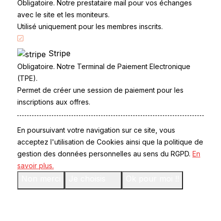
Obligatoire. Notre prestataire mail pour vos échanges
Contact
avec le site et les moniteurs.
Le Permis
Utilisé uniquement pour les membres inscrits.
Examen du permis
La Conduite
Stripe
Questions fréquentes
Obligatoire. Notre Terminal de Paiement Electronique
Réglementation
(TPE).
Permet de créer une session de paiement pour les
© 2026 Atila SAS
inscriptions aux offres.
En poursuivant votre navigation sur ce site, vous
acceptez l'utilisation de Cookies ainsi que la politique de
gestion des données personnelles au sens du RGPD.
En
savoir plus.
Non merci
Je choisis
Ok pour moi !!