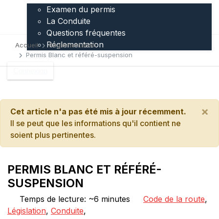
Examen du permis
La Conduite
Questions fréquentes
Réglementation
Accueil
Réglementation
Permis Blanc et référé-suspension
Inscription
Connexion
×
Cet article n'a pas été mis à jour récemment.
Il se peut que les informations qu'il contient ne
soient plus pertinentes.
PERMIS BLANC ET RÉFÉRÉ-
SUSPENSION
Temps de lecture: ~6 minutes
Code de la route
,
Législation
,
Conduite
,