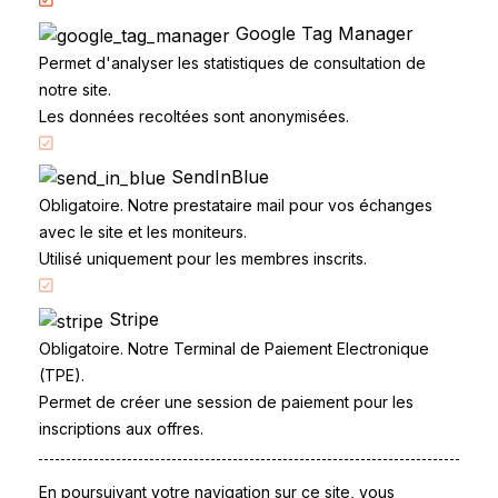
Examen du permis
Google Tag Manager
Questions fréquentes
Permet d'analyser les statistiques de consultation de
Réglementation
notre site.
Les données recoltées sont anonymisées.
SendInBlue
Obligatoire. Notre prestataire mail pour vos échanges
avec le site et les moniteurs.
Utilisé uniquement pour les membres inscrits.
Accueil
Code de la route
Stripe
Obligatoire. Notre Terminal de Paiement Electronique
Partenaires
(TPE).
Permis à points
Permet de créer une session de paiement pour les
CandidatLibre.net
inscriptions aux offres.
Conditions générales
Contact
En poursuivant votre navigation sur ce site, vous