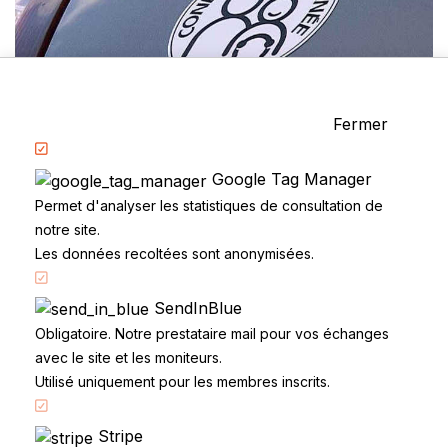
APPRENTISSAGE EN CONDUITE SUPERVISÉE
22/09/2016 (il y a 9 ans)
Catégories
Fermer
La Conduite
Examen du permis
Google Tag Manager
Questions fréquentes
Permet d'analyser les statistiques de consultation de
Réglementation
notre site.
Les données recoltées sont anonymisées.
SendInBlue
Obligatoire. Notre prestataire mail pour vos échanges
avec le site et les moniteurs.
Utilisé uniquement pour les membres inscrits.
Accueil
Code de la route
Stripe