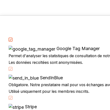
Google Tag Manager
Permet d'analyser les statistiques de consultation de notre
Les données recoltées sont anonymisées.
Accueil
Code de la route
SendInBlue
Partenaires
Obligatoire. Notre prestataire mail pour vos échanges avec
Permis à points
Utilisé uniquement pour les membres inscrits.
CandidatLibre.net
Conditions générales
Stripe