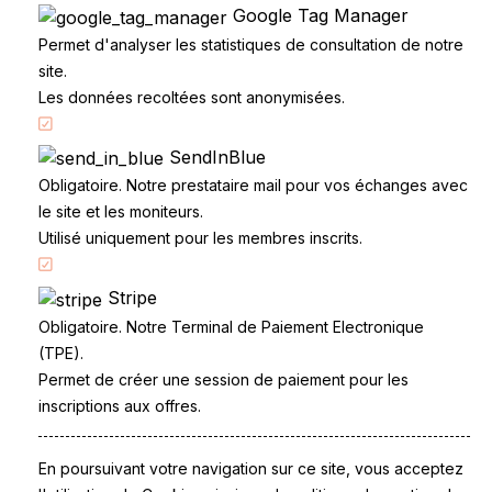
Google Tag Manager
Permet d'analyser les statistiques de consultation de notre
site.
Les données recoltées sont anonymisées.
SendInBlue
Accueil
Obligatoire. Notre prestataire mail pour vos échanges avec
Code de la route
le site et les moniteurs.
Partenaires
Utilisé uniquement pour les membres inscrits.
Permis à points
Stripe
CandidatLibre.net
Obligatoire. Notre Terminal de Paiement Electronique
Conditions générales
(TPE).
Contact
Permet de créer une session de paiement pour les
Le Permis
inscriptions aux offres.
Examen du permis
La Conduite
Questions fréquentes
En poursuivant votre navigation sur ce site, vous acceptez
Réglementation