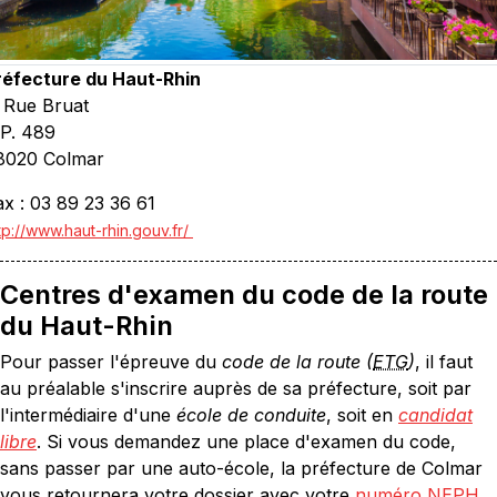
réfecture du Haut-Rhin
, Rue Bruat
.P. 489
8020 Colmar
ax : 03 89 23 36 61
tp://www.haut-rhin.gouv.fr/
Centres d'examen du code de la route
du Haut-Rhin
Pour passer l'épreuve du
code de la route (
ETG
)
, il faut
au préalable s'inscrire auprès de sa préfecture, soit par
l'intermédiaire d'une
école de conduite
, soit en
candidat
libre
. Si vous demandez une place d'examen du code,
sans passer par une auto-école, la préfecture de Colmar
vous retournera votre dossier avec votre
numéro NEPH