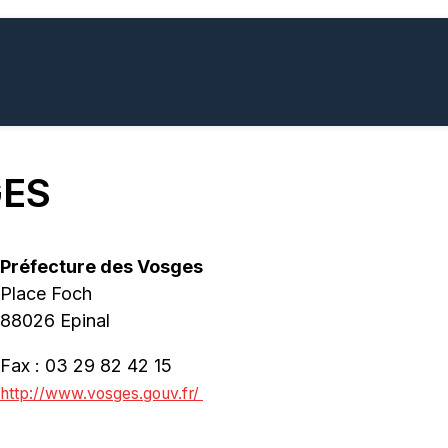
GES
Préfecture des Vosges
Place Foch
88026 Epinal
Fax : 03 29 82 42 15
http://www.vosges.gouv.fr/