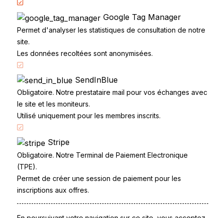
Google Tag Manager
Permet d'analyser les statistiques de consultation de notre
site.
Les données recoltées sont anonymisées.
SendInBlue
Accueil
Obligatoire. Notre prestataire mail pour vos échanges avec
Code de la route
le site et les moniteurs.
Partenaires
Utilisé uniquement pour les membres inscrits.
Permis à points
Stripe
CandidatLibre.net
Obligatoire. Notre Terminal de Paiement Electronique
Conditions générales
(TPE).
Contact
Permet de créer une session de paiement pour les
Le Permis
inscriptions aux offres.
Examen du permis
La Conduite
Questions fréquentes
En poursuivant votre navigation sur ce site, vous acceptez