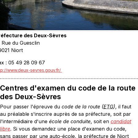
réfecture des Deux-Sèvres
, Rue du Guesclin
9021 Niort
ax : 05 49 28 09 67
tp://www.deux-sevres.gouv.fr/
Centres d'examen du code de la route
des Deux-Sèvres
Pour passer l'épreuve du
code de la route (
ETG
)
, il faut
au préalable s'inscrire auprès de sa préfecture, soit par
l'intermédiaire d'une
école de conduite
, soit en
candidat
libre
. Si vous demandez une place d'examen du code,
sans passer par une auto-école, la préfecture de Niort