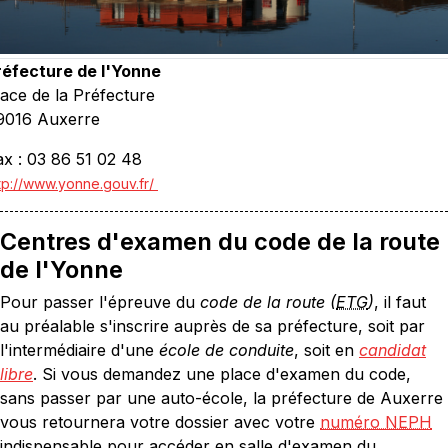
réfecture de l'Yonne
lace de la Préfecture
9016 Auxerre
ax : 03 86 51 02 48
tp://www.yonne.gouv.fr/
Centres d'examen du code de la route
de l'Yonne
Pour passer l'épreuve du
code de la route (
ETG
)
, il faut
au préalable s'inscrire auprès de sa préfecture, soit par
l'intermédiaire d'une
école de conduite
, soit en
candidat
libre
. Si vous demandez une place d'examen du code,
sans passer par une auto-école, la préfecture de Auxerre
vous retournera votre dossier avec votre
numéro NEPH
indispensable pour accéder en salle d'examen du