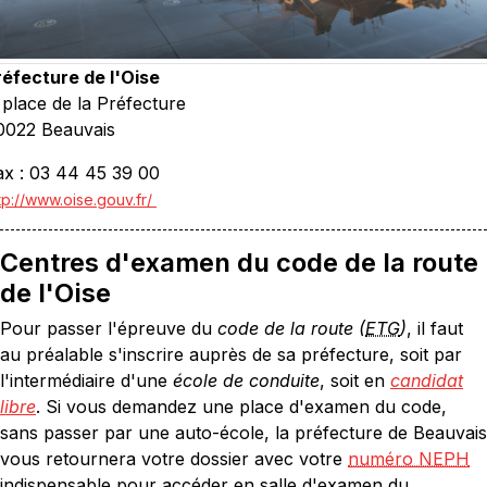
réfecture de l'Oise
 place de la Préfecture
0022 Beauvais
ax : 03 44 45 39 00
tp://www.oise.gouv.fr/
Centres d'examen du code de la route
de l'Oise
Pour passer l'épreuve du
code de la route (
ETG
)
, il faut
au préalable s'inscrire auprès de sa préfecture, soit par
l'intermédiaire d'une
école de conduite
, soit en
candidat
libre
. Si vous demandez une place d'examen du code,
sans passer par une auto-école, la préfecture de Beauvais
vous retournera votre dossier avec votre
numéro NEPH
indispensable pour accéder en salle d'examen du