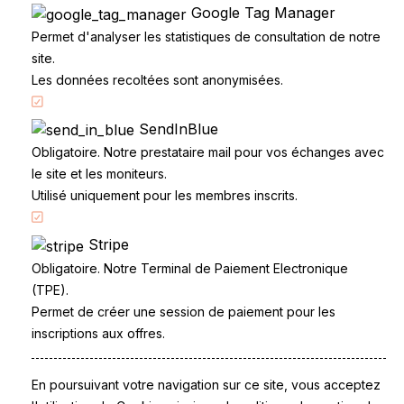
Google Tag Manager
Permet d'analyser les statistiques de consultation de notre
site.
Les données recoltées sont anonymisées.
SendInBlue
Accueil
Obligatoire. Notre prestataire mail pour vos échanges avec
Code de la route
le site et les moniteurs.
Partenaires
Utilisé uniquement pour les membres inscrits.
Permis à points
Stripe
CandidatLibre.net
Obligatoire. Notre Terminal de Paiement Electronique
Conditions générales
(TPE).
Contact
Permet de créer une session de paiement pour les
Le Permis
inscriptions aux offres.
Examen du permis
La Conduite
Questions fréquentes
En poursuivant votre navigation sur ce site, vous acceptez
Réglementation