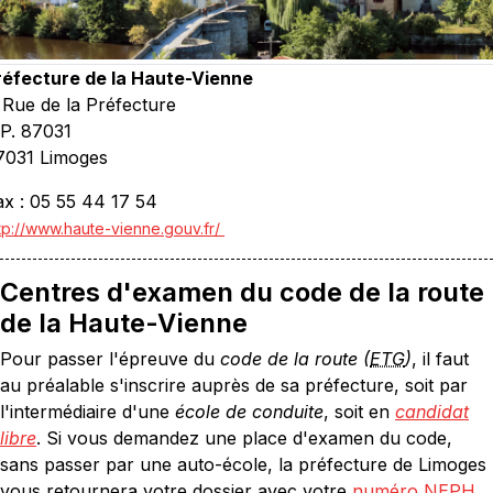
réfecture de la Haute-Vienne
, Rue de la Préfecture
.P. 87031
7031 Limoges
ax : 05 55 44 17 54
tp://www.haute-vienne.gouv.fr/
Centres d'examen du code de la route
de la Haute-Vienne
Pour passer l'épreuve du
code de la route (
ETG
)
, il faut
au préalable s'inscrire auprès de sa préfecture, soit par
l'intermédiaire d'une
école de conduite
, soit en
candidat
libre
. Si vous demandez une place d'examen du code,
sans passer par une auto-école, la préfecture de Limoges
vous retournera votre dossier avec votre
numéro NEPH