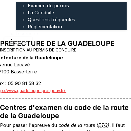
Examen du permis
La Conduite
Questions fréquentes
Réglementation
Inscription
PRÉFECTURE DE LA GUADELOUPE
Connexion
INSCRIPTION AU PERMIS DE CONDUIRE
réfecture de la Guadeloupe
venue Lacavé
7100 Basse-terre
ax : 05 90 81 58 32
tp://www.guadeloupe.pref.gouv.fr/
Centres d'examen du code de la route
de la Guadeloupe
Pour passer l'épreuve du
code de la route (
ETG
)
, il faut