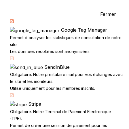
Examen du permis
Questions fréquentes
Fermer
Réglementation
Google Tag Manager
Permet d'analyser les statistiques de consultation de notre
site.
Les données recoltées sont anonymisées.
SendInBlue
Accueil
Obligatoire. Notre prestataire mail pour vos échanges avec
Code de la route
le site et les moniteurs.
Utilisé uniquement pour les membres inscrits.
Partenaires
Permis à points
Stripe
CandidatLibre.net
Obligatoire. Notre Terminal de Paiement Electronique
Conditions générales
(TPE).
Contact
Permet de créer une session de paiement pour les