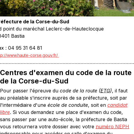
réfecture de la Corse-du-Sud
d point du maréchal Leclerc-de-Hauteclocque
0401 Bastia
ax : 04 95 31 64 81
tp://www.haute-corse.gouv.fr/
Centres d'examen du code de la route
de la Corse-du-Sud
Pour passer l'épreuve du
code de la route (
ETG
)
, il faut
au préalable s'inscrire auprès de sa préfecture, soit par
l'intermédiaire d'une
école de conduite
, soit en
candidat
libre
. Si vous demandez une place d'examen du code,
sans passer par une auto-école, la préfecture de Bastia
vous retournera votre dossier avec votre
numéro NEPH
indispensable pour accéder en salle d'examen du