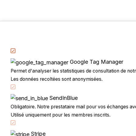
Google Tag Manager
Permet d'analyser les statistiques de consultation de notre
Les données recoltées sont anonymisées.
Accueil
Code de la route
SendInBlue
Partenaires
Obligatoire. Notre prestataire mail pour vos échanges avec
Permis à points
Utilisé uniquement pour les membres inscrits.
CandidatLibre.net
Conditions générales
Stripe