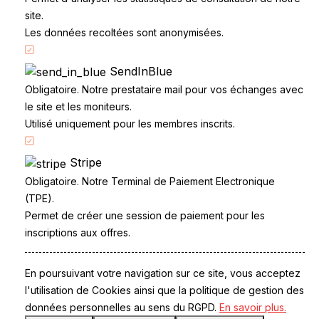
site.
Les données recoltées sont anonymisées.
Accueil
SendInBlue
Code de la route
Obligatoire. Notre prestataire mail pour vos échanges avec
le site et les moniteurs.
Partenaires
Utilisé uniquement pour les membres inscrits.
Permis à points
CandidatLibre.net
Stripe
Conditions générales
Obligatoire. Notre Terminal de Paiement Electronique
Contact
(TPE).
Le Permis
Permet de créer une session de paiement pour les
Examen du permis
inscriptions aux offres.
La Conduite
Questions fréquentes
En poursuivant votre navigation sur ce site, vous acceptez
Réglementation
l'utilisation de Cookies ainsi que la politique de gestion des
données personnelles au sens du RGPD.
En savoir plus.