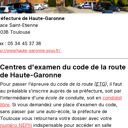
réfecture de Haute-Garonne
lace Saint-Etienne
1038 Toulouse
ax : 05 34 45 37 38
tp://www.haute-garonne.gouv.fr/
Centres d'examen du code de la route
de Haute-Garonne
Pour passer l'épreuve du
code de la route (
ETG
)
, il faut
au préalable s'inscrire auprès de sa préfecture, soit par
l'intermédiaire d'une
école de conduite
, soit en
candidat
libre
. Si vous demandez une place d'examen du code,
sans passer par une auto-école, la préfecture de
Toulouse vous retournera votre dossier avec votre
numéro NEPH
indispensable pour accéder en salle