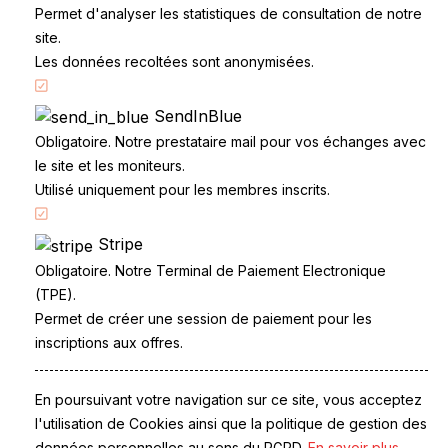
Permet d'analyser les statistiques de consultation de notre
site.
Les données recoltées sont anonymisées.
SendInBlue
Accueil
Obligatoire. Notre prestataire mail pour vos échanges avec
Code de la route
le site et les moniteurs.
Partenaires
Utilisé uniquement pour les membres inscrits.
Permis à points
Stripe
CandidatLibre.net
Obligatoire. Notre Terminal de Paiement Electronique
Conditions générales
(TPE).
Contact
Permet de créer une session de paiement pour les
Le Permis
inscriptions aux offres.
Examen du permis
La Conduite
Questions fréquentes
En poursuivant votre navigation sur ce site, vous acceptez
Réglementation
l'utilisation de Cookies ainsi que la politique de gestion des
données personnelles au sens du RGPD.
En savoir plus.