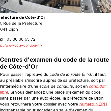
réfecture de Côte-d'Or
3, Rue de la Préfecture
1041 Dijon
ax : 03 80 30 65 72
tp://www.cote-dor.gouv.fr/
Centres d'examen du code de la route
de Côte-d'Or
Pour passer l'épreuve du
code de la route (
ETG
)
, il faut
au préalable s'inscrire auprès de sa préfecture, soit par
l'intermédiaire d'une
école de conduite
, soit en
candidat
libre
. Si vous demandez une place d'examen du code,
sans passer par une auto-école, la préfecture de Dijon
vous retournera votre dossier avec votre
numéro NEPH
indispensable pour accéder en salle d'examen du