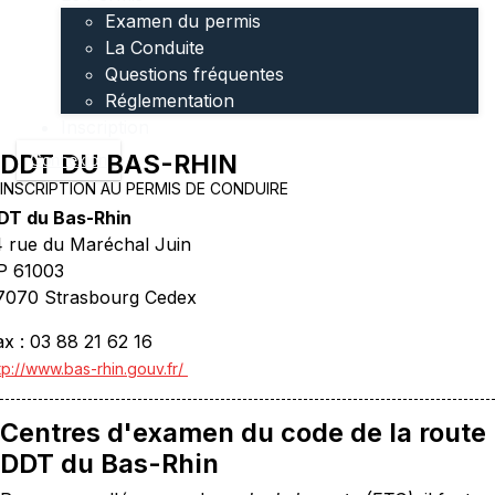
Examen du permis
La Conduite
Questions fréquentes
Réglementation
Inscription
DDT DU BAS-RHIN
Connexion
INSCRIPTION AU PERMIS DE CONDUIRE
DT du Bas-Rhin
4 rue du Maréchal Juin
P 61003
7070 Strasbourg Cedex
ax : 03 88 21 62 16
tp://www.bas-rhin.gouv.fr/
Centres d'examen du code de la route
DDT du Bas-Rhin