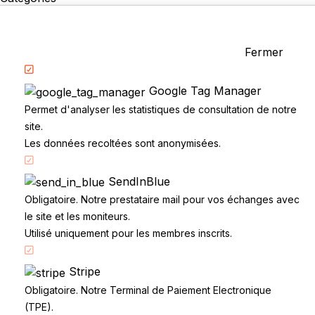
La Conduite
Examen du permis
Questions fréquentes
Fermer
Réglementation
Google Tag Manager
Permet d'analyser les statistiques de consultation de notre
site.
Les données recoltées sont anonymisées.
SendInBlue
Accueil
Obligatoire. Notre prestataire mail pour vos échanges avec
Code de la route
le site et les moniteurs.
Utilisé uniquement pour les membres inscrits.
Partenaires
Permis à points
Stripe
CandidatLibre.net
Obligatoire. Notre Terminal de Paiement Electronique
Conditions générales
(TPE).