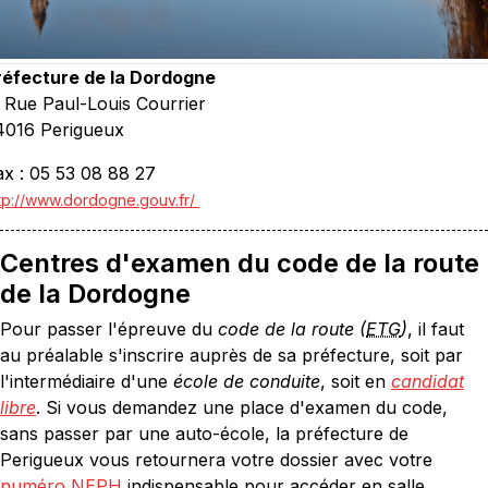
réfecture de la Dordogne
, Rue Paul-Louis Courrier
4016 Perigueux
ax : 05 53 08 88 27
tp://www.dordogne.gouv.fr/
Centres d'examen du code de la route
de la Dordogne
Pour passer l'épreuve du
code de la route (
ETG
)
, il faut
au préalable s'inscrire auprès de sa préfecture, soit par
l'intermédiaire d'une
école de conduite
, soit en
candidat
libre
. Si vous demandez une place d'examen du code,
sans passer par une auto-école, la préfecture de
Perigueux vous retournera votre dossier avec votre
numéro NEPH
indispensable pour accéder en salle