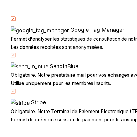
Permis à points
CandidatLibre.net
Conditions générales
Google Tag Manager
Contact
Permet d'analyser les statistiques de consultation de notre
Le Permis
Les données recoltées sont anonymisées.
Examen du permis
La Conduite
SendInBlue
Questions fréquentes
Obligatoire. Notre prestataire mail pour vos échanges avec
Réglementation
Utilisé uniquement pour les membres inscrits.
Stripe
Obligatoire. Notre Terminal de Paiement Electronique (T
Permet de créer une session de paiement pour les inscrip